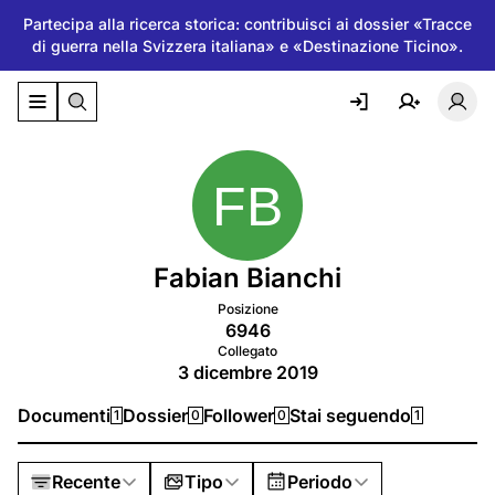
Partecipa alla ricerca storica: contribuisci ai dossier «Tracce
di guerra nella Svizzera italiana» e «Destinazione Ticino».
Attiva/disattiva il menu di navigazione
Atti
Fabian Bianchi
Posizione
6946
Collegato
3 dicembre 2019
Documenti
Dossier
Follower
Stai seguendo
1
0
0
1
Recente
Tipo
Periodo