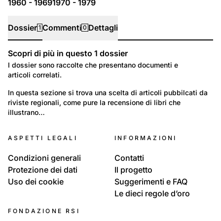
1960 - 1969
1970 - 1979
Dossier
Commenti
Dettagli
1
0
Scopri di più in questo
1
dossier
Dossier
I dossier sono raccolte che presentano documenti e
articoli correlati.
498
Tempo libero e Cultura: Tempo libero
In questa sezione si trova una scelta di articoli pubbilcati da 
riviste regionali, come pure la recensione di libri che 
LIBRI e ARTICOLI - Museo della Memoria
illustrano…
ASPETTI LEGALI
INFORMAZIONI
Condizioni generali
Contatti
Protezione dei dati
Il progetto
Uso dei cookie
Suggerimenti e FAQ
Le dieci regole d’oro
FONDAZIONE RSI