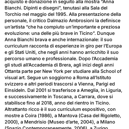
acquisto e donazione in seguito alla mostra “Anna 
Bianchi. Dipinti e disegni”, tenutasi alla Sala del 
Torchio nel maggio del 1995. Alla presentazione della 
personale, il critico Dalmazio Ambrosioni la definisce 
un’artista “che ha compiuto un’importante e preziosa 
evoluzione: una delle più brave in Ticino”. Dunque 
Anna Bianchi brava e anche internazionale: il suo 
curriculum racconta di esperienze in giro per l’Europa 
e gli Stati Uniti, che negli anni hanno arricchito il suo 
percorso umano e professionale. Dopo l’Accademia 
gli studi all’Accademia di Brera, agli inizi degli anni 
Ottanta parte per New York per studiare alla School of 
visual art. Segue un soggiorno a Roma all’Istituto 
svizzero e altri periodi trascorsi a Vienna, Parigi ed 
Einsideln. Dal 2001 si trasferisce a Ameglia, in Liguria, 
e successivamente in Toscana, a Carrara, dove si 
stabilisce fino al 2018, anno del rientro in Ticino. 
Altrattanto ricco è il suo curriculum espositivo, con 
mostre a Coira (1986), a Mantova (Casa del Rigoletto, 
2000), a Mendrisio (Museo d’arte, 2004), a Milano 
(Spazio Contemporaneamente, 2006), a Zurigo 