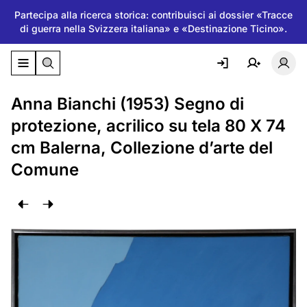
Partecipa alla ricerca storica: contribuisci ai dossier «Tracce
di guerra nella Svizzera italiana» e «Destinazione Ticino».
Attiva/disattiva il menu di navigazione
Atti
Anna Bianchi (1953) Segno di
protezione, acrilico su tela 80 X 74
cm Balerna, Collezione d’arte del
Comune