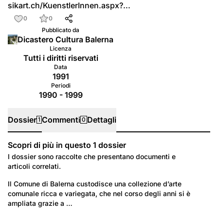
sikart.ch/KuenstlerInnen.aspx?...
0
0
Pubblicato da
Dicastero Cultura Balerna
Licenza
Tutti i diritti riservati
Data
1991
Periodi
1990 - 1999
Dossier
Commenti
Dettagli
1
0
Scopri di più in questo
1
dossier
Dossier
I dossier sono raccolte che presentano documenti e
articoli correlati.
207
Località: Mendrisiotto
Il Comune di Balerna custodisce una collezione d’arte 
comunale ricca e variegata, che nel corso degli anni si è 
COLLEZIONE D'ARTE COMUNALE
ampliata grazie a …