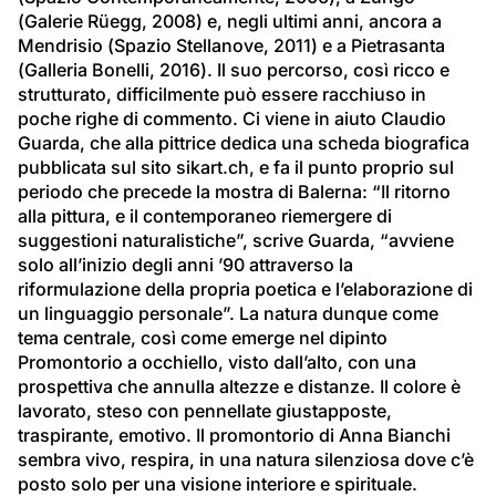
(Galerie Rüegg, 2008) e, negli ultimi anni, ancora a 
Mendrisio (Spazio Stellanove, 2011) e a Pietrasanta 
(Galleria Bonelli, 2016). Il suo percorso, così ricco e 
strutturato, difficilmente può essere racchiuso in 
poche righe di commento. Ci viene in aiuto Claudio 
Guarda, che alla pittrice dedica una scheda biografica 
pubblicata sul sito sikart.ch, e fa il punto proprio sul 
periodo che precede la mostra di Balerna: “Il ritorno 
alla pittura, e il contemporaneo riemergere di 
suggestioni naturalistiche”, scrive Guarda, “avviene 
solo all’inizio degli anni ’90 attraverso la 
riformulazione della propria poetica e l’elaborazione di 
un linguaggio personale”. La natura dunque come 
tema centrale, così come emerge nel dipinto 
Promontorio a occhiello, visto dall’alto, con una 
prospettiva che annulla altezze e distanze. Il colore è 
lavorato, steso con pennellate giustapposte, 
traspirante, emotivo. Il promontorio di Anna Bianchi 
sembra vivo, respira, in una natura silenziosa dove c’è 
posto solo per una visione interiore e spirituale.