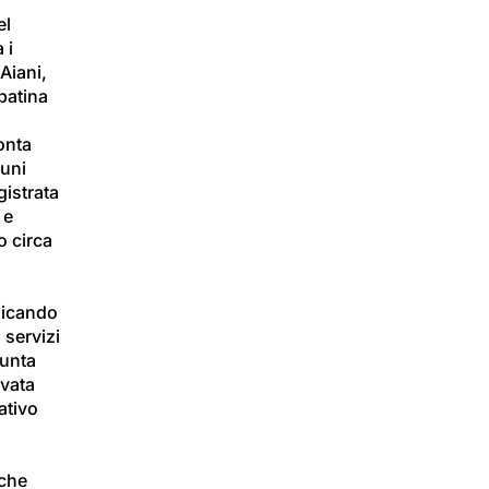
el 
 i 
Aiani, 
patina 
onta 
cuni 
istrata 
 e 
o circa 
licando 
 servizi 
unta 
vata 
ativo 
che 