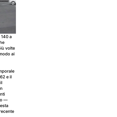
 140 a 
he 
iù volte 
 modo ai 
mporale 
2 e il 
l 
n 
nti 
do — 
esta 
recente 