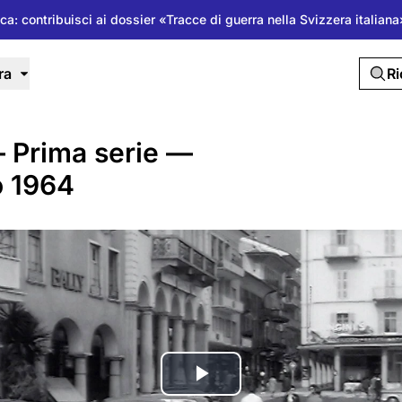
ica: contribuisci ai dossier «Tracce di guerra nella Svizzera italia
ra
R
— Prima serie —
o 1964
Riproduci