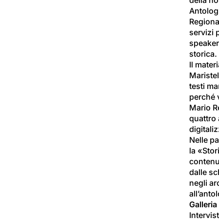
Antologi
Regional
servizi 
speaker 
storica.
Il mater
Maristel
testi m
perché 
Mario Re
quattro 
digitali
Nelle pa
la «Stor
contenu
dalle s
negli ar
all’antol
Galleri
Intervis