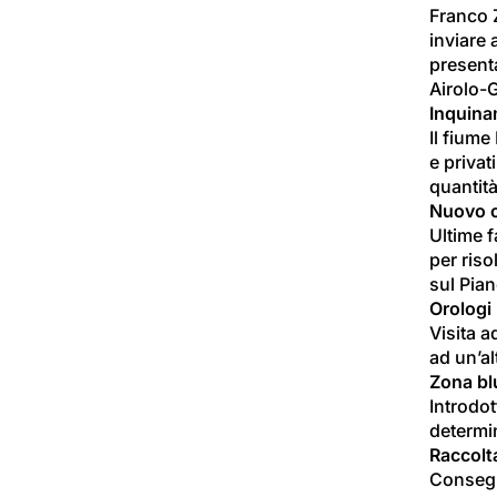
Franco Z
inviare 
presenta
Airolo-
Inquina
Il fiume
e privat
quantità
Nuovo c
Ultime f
per riso
sul Pia
Orologi
Visita a
ad un’al
Zona bl
Introdot
determin
Raccolt
Consegna