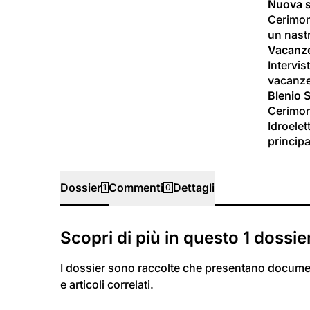
Nuova s
Cerimoni
un nastr
Vacanze
Intervis
vacanze
Blenio 
Cerimoni
Idroelet
principa
Dossier
Commenti
Dettagli
1
0
Dossier
Scopri di più in questo
1
dossie
I dossier sono raccolte che presentano docume
e articoli correlati.
20