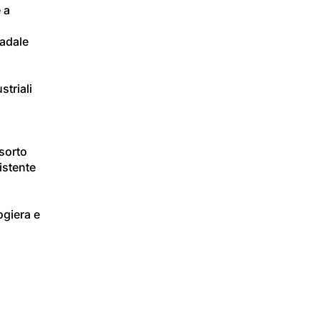
 a 
radale 
triali 
 
sorto 
istente 
ogiera e 
 