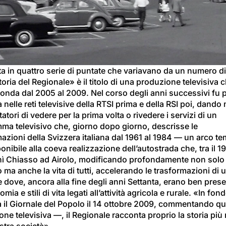
il
video
ta in quattro serie di puntate che variavano da un numero di
oria del Regionale» è il titolo di una produzione televisiva c
onda dal 2005 al 2009. Nel corso degli anni successivi fu p
a nelle reti televisive della RTSI prima e della RSI poi, dando
tatori di vedere per la prima volta o rivedere i servizi di un 
ma televisivo che, giorno dopo giorno, descrisse le 
azioni della Svizzera italiana dal 1961 al 1984 — un arco te
nibile alla coeva realizzazione dell’autostrada che, tra il 196
nì Chiasso ad Airolo, modificando profondamente non solo i
io ma anche la vita di tutti, accelerando le trasformazioni di u
dove, ancora alla fine degli anni Settanta, erano ben prese
mia e stili di vita legati all’attività agricola e rurale. «In fon
a il Giornale del Popolo il 14 ottobre 2009, commentando qu
ne televisiva —, il Regionale racconta proprio la storia più 
stra società».