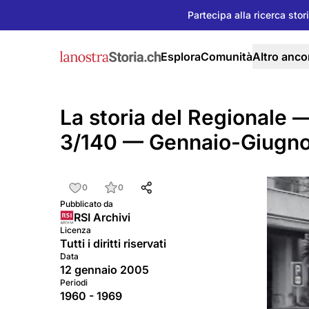
Partecipa alla ricerca stor
Esplora
Comunità
Altro anco
La storia del Regionale 
3/140 — Gennaio-Giugn
0
0
Pubblicato da
RSI Archivi
Licenza
Tutti i diritti riservati
Data
12 gennaio 2005
Periodi
1960 - 1969