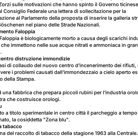
orzi sulle motivazioni che hanno spinto il Governo ticinese
al Consiglio Federale una lettera di sollecitazione per la 
zione al Parlamento della proposta di inserire la galleria st
Göschenen nel piano delle Strade Nazionali.
mento Faloppia
 Faloppia è biologicamente morto a causa degli scarichi indus
i che immettono nelle sue acque nitrati e ammoniaca in gran
.
entro distruzione immondizie
asi di collaudo del nuovo centro d’incenerimento dei rifiuti, 
lvere i problemi causati dall’immondezzaio a cielo aperto es
no della Stampa.
d una fabbrica che prepara piccoli rubini per l’industria orol
tra che costruisce orologi.
u
to a titolo sperimentale in centro città il parcheggio a tempo
ato, la cosiddetta "Zona blu".
a tabacco
 del raccolto di tabacco della stagione 1963 alla Centrale.