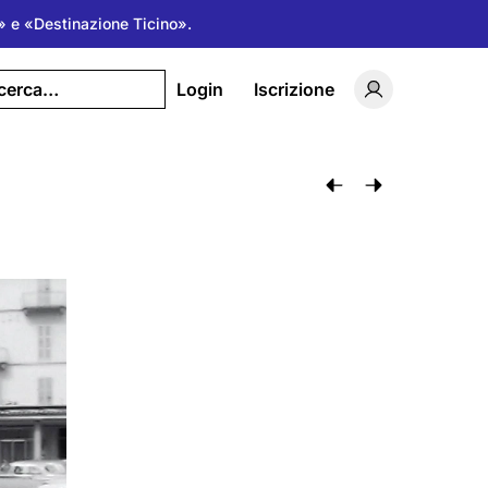
na» e «Destinazione Ticino».
icerca…
Login
Iscrizione
Attiva/disatti