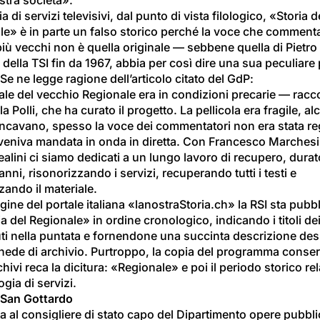
a di servizi televisivi, dal punto di vista filologico, «Storia d
e» è in parte un falso storico perché la voce che commenta
più vecchi non è quella originale — sebbene quella di Pietro 
della TSI fin da 1967, abbia per così dire una sua peculiare 
 Se ne legge ragione dell’articolo citato del GdP:
iale del vecchio Regionale era in condizioni precarie — racc
la Polli, che ha curato il progetto. La pellicola era fragile, al
ancavano, spesso la voce dei commentatori non era stata reg
veniva mandata in onda in diretta. Con Francesco Marchesi
alini ci siamo dedicati a un lungo lavoro di recupero, durat
anni, risonorizzando i servizi, recuperando tutti i testi e 
zzando il materiale.
gine del portale italiana «lanostraStoria.ch» la RSI sta pubb
ia del Regionale» in ordine cronologico, indicando i titoli dei
ti nella puntata e fornendone una succinta descrizione des
chede di archivio. Purtroppo, la copia del programma conser
chivi reca la dicitura: «Regionale» e poi il periodo storico rel
ogia di servizi.
a San Gottardo
ta al consigliere di stato capo del Dipartimento opere pubbli