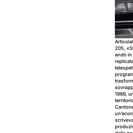
Articola
205, «St
andò in 
replicat
telespet
program
trasform
sovrappo
1986, u
territor
Cantone 
un’econo
scrivev
produzio
della no