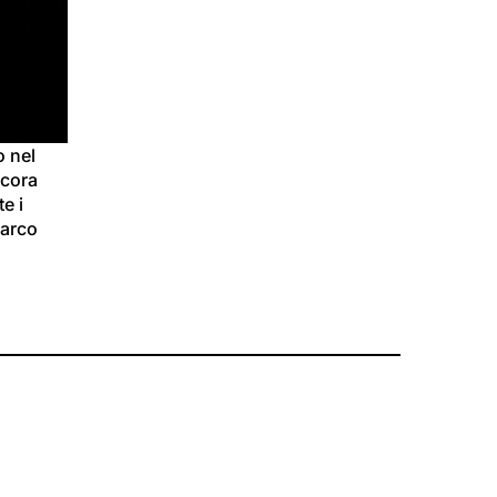
 nel 
ncora 
e i 
parco 