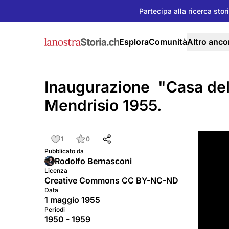
Partecipa alla ricerca stor
Esplora
Comunità
Altro anco
Inaugurazione "Casa del
Mendrisio 1955.
1
0
Pubblicato da
Rodolfo Bernasconi
Licenza
Creative Commons CC BY-NC-ND
Data
1 maggio 1955
Periodi
1950 - 1959