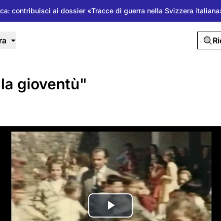
ica: contribuisci ai dossier «Tracce di guerra nella Svizzera italia
ra
R
la gioventù"
Riproduci