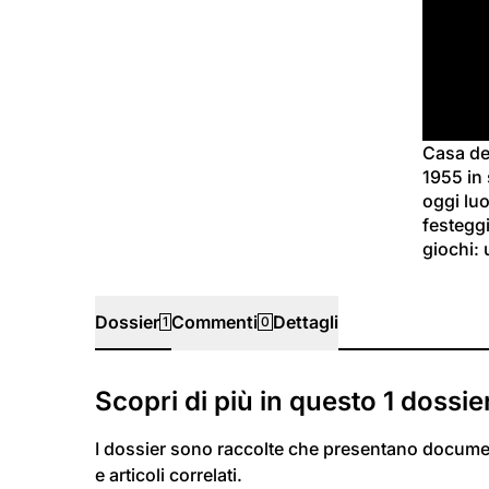
Casa de
1955 in 
oggi luo
festeggi
giochi: 
Dossier
Commenti
Dettagli
1
0
Dossier
Scopri di più in questo
1
dossie
I dossier sono raccolte che presentano docume
e articoli correlati.