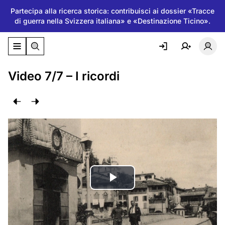
Partecipa alla ricerca storica: contribuisci ai dossier «Tracce
di guerra nella Svizzera italiana» e «Destinazione Ticino».
Attiva/disattiva il menu di navigazione
Atti
Video 7/7 – I ricordi
Riproduci
il