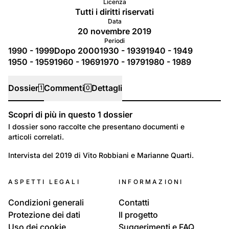
Licenza
Tutti i diritti riservati
Data
20 novembre 2019
Periodi
1990 - 1999
Dopo 2000
1930 - 1939
1940 - 1949
1950 - 1959
1960 - 1969
1970 - 1979
1980 - 1989
Dossier
Commenti
Dettagli
1
0
Scopri di più in questo
1
dossier
Dossier
I dossier sono raccolte che presentano documenti e
articoli correlati.
9
Ritratti: Una vita
Intervista del 2019 di Vito Robbiani e Marianne Quarti.
La famiglia Pietrogiovanna di Cadro
ASPETTI LEGALI
INFORMAZIONI
Condizioni generali
Contatti
Protezione dei dati
Il progetto
Uso dei cookie
Suggerimenti e FAQ