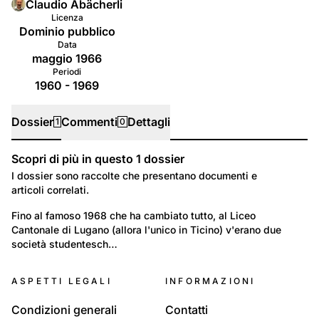
Claudio Abächerli
Licenza
Dominio pubblico
Data
maggio 1966
Periodi
1960 - 1969
Dossier
Commenti
Dettagli
1
0
Scopri di più in questo
1
dossier
Dossier
I dossier sono raccolte che presentano documenti e
articoli correlati.
45
Tempo libero e Cultura: Vita quotidiana
Fino al famoso 1968 che ha cambiato tutto, al Liceo 
Cantonale di Lugano (allora l'unico in Ticino) v'erano due 
Società Studentesche del Liceo Cantonale di
società studentesch…
Lugano
ASPETTI LEGALI
INFORMAZIONI
Condizioni generali
Contatti