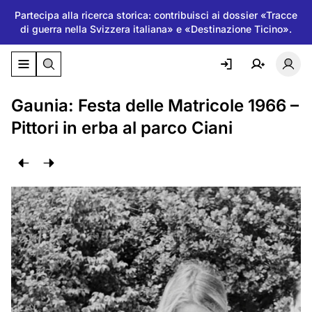
Partecipa alla ricerca storica: contribuisci ai dossier «Tracce
di guerra nella Svizzera italiana» e «Destinazione Ticino».
Attiva/disattiva il menu di navigazione
Atti
Gaunia: Festa delle Matricole 1966 –
Pittori in erba al parco Ciani