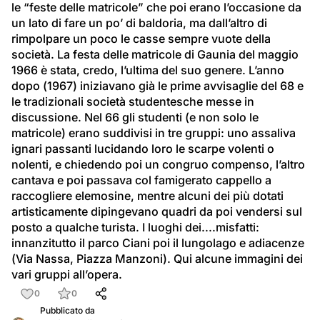
le “feste delle matricole” che poi erano l’occasione da 
un lato di fare un po’ di baldoria, ma dall’altro di 
rimpolpare un poco le casse sempre vuote della 
società. La festa delle matricole di Gaunia del maggio 
1966 è stata, credo, l’ultima del suo genere. L’anno 
dopo (1967) iniziavano già le prime avvisaglie del 68 e 
le tradizionali società studentesche messe in 
discussione. Nel 66 gli studenti (e non solo le 
matricole) erano suddivisi in tre gruppi: uno assaliva 
ignari passanti lucidando loro le scarpe volenti o 
nolenti, e chiedendo poi un congruo compenso, l’altro 
cantava e poi passava col famigerato cappello a 
raccogliere elemosine, mentre alcuni dei più dotati 
artisticamente dipingevano quadri da poi vendersi sul 
posto a qualche turista. I luoghi dei....misfatti: 
innanzitutto il parco Ciani poi il lungolago e adiacenze 
(Via Nassa, Piazza Manzoni). Qui alcune immagini dei 
vari gruppi all’opera.
0
0
Pubblicato da