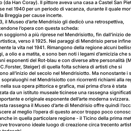
(da Han Coray). Il pittore aveva una casa a Castel San Piet
e nel 1940 per un periodo di vacanza, durante il quale morì
la Breggia per cause incerte.
, il Museo d’arte Mendrisio gli dedicò una retrospettiva, 
cendone l’opera con 
questa scheda
:
soggiornò a più riprese nel Mendrisiotto, fin dall’inizio de
 artistica, verso il 1925. Nei paraggi di Mendrisio perse infine
ente la vita nel 1941. Rimangono della regione alcuni bellis
, a olio e a matita, e sono ben noti i legami d’amicizia che s
ni esponenti del Rot-blau e con diverse altre personalità (
C.Forster, Steiger) di quella folta schiera di artisti che si 
rono all’inizio del secolo nel Mendrisiotto. Ma nonostante i 
 sopraluoghi nel Mendrisiotto con ricorrenti richiami alla re
 nella sua opera pittorica e grafica, mai prima d’ora è stata 
ata da un istituto museale ticinese una rassegna significat
mportante e originale esponente dell’arte moderna svizzera.
ta rassegna il Museo d’arte di Mendrisio offre quindi l’oc
scere al meglio l’opera di questo ancor troppo poco conosc
 anche in quella particolare regione - il Ticino della prima met
ove trovarono ideale luogo di creazione circa trecento artist
o tedeschi.