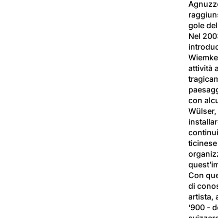
Agnuzzo 
raggiuns
gole del
Nel 2003
introdu
Wiemken 
attività
tragicam
paesaggi
con alcu
Wülser, 
installa
continui
ticinese
organizz
quest’i
Con ques
di cono
artista,
‘900 - d
svizzer