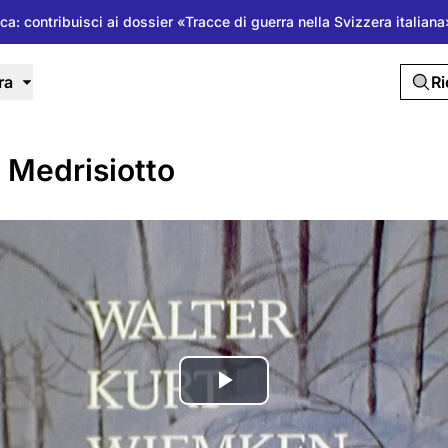
ica: contribuisci ai dossier «Tracce di guerra nella Svizzera italia
ra
R
 Medrisiotto
Riproduci
il