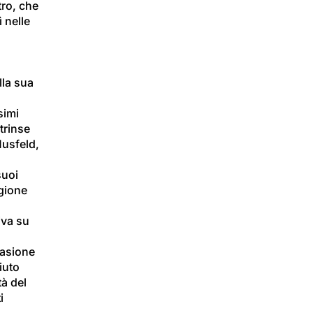
ro, che 
 nelle 
lla sua 
 
simi 
trinse 
Musfeld, 
suoi 
gione 
iva su 
casione 
iuto 
à del 
i 