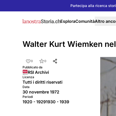
Partecipa alla ricerca stor
Esplora
Comunità
Altro anco
Walter Kurt Wiemken nel
0
0
Pubblicato da
RSI Archivi
Licenza
Tutti i diritti riservati
Data
30 novembre 1972
Periodi
1920 - 1929
1930 - 1939