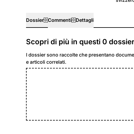
Dossier
Commenti
Dettagli
0
0
Dossier
Scopri di più in questi
0
dossie
I dossier sono raccolte che presentano docume
e articoli correlati.