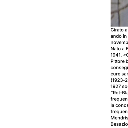
Girato a
andò in
novembr
Nato a B
1941. «O
Pittore 
consegue
cure san
(1923-27
1927 sog
“Rot-Bla
frequen
la conos
frequent
Mendris
Besazio