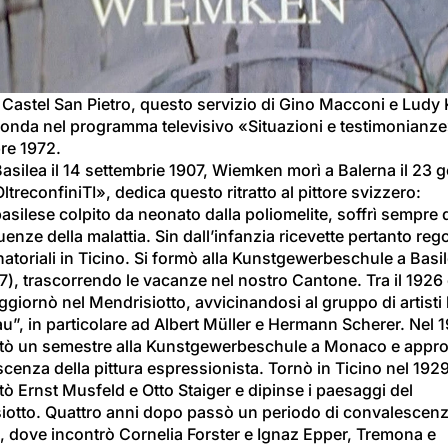
video
 Castel San Pietro, questo servizio di Gino Macconi e Ludy 
 onda nel programma televisivo «Situazioni e testimonianze»
e 1972.
asilea il 14 settembrie 1907, Wiemken morì a Balerna il 23 
ltreconfiniTI», dedica 
questo ritratto
 al pittore svizzero:
basilese colpito da neonato dalla poliomelite, soffrì sempre d
nze della malattia. Sin dall’infanzia ricevette pertanto rego
atoriali in Ticino. Si formò alla Kunstgewerbeschule a Basil
), trascorrendo le vacanze nel nostro Cantone. Tra il 1926 e
giornò nel Mendrisiotto, avvicinandosi al gruppo di artisti 
u”, in particolare ad Albert Müller e Hermann Scherer. Nel 
tò un semestre alla Kunstgewerbeschule a Monaco e appro
cenza della pittura espressionista. Tornò in Ticino nel 1929
ò Ernst Musfeld e Otto Staiger e dipinse i paesaggi del 
iotto. Quattro anni dopo passò un periodo di convalescenza
, dove incontrò Cornelia Forster e Ignaz Epper, Tremona e 