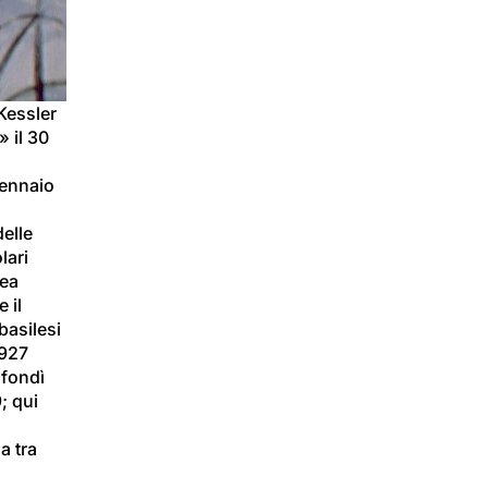
Kessler 
 il 30 
gennaio 
elle 
lari 
ea 
 il 
basilesi 
1927 
fondì 
; qui 
 tra 