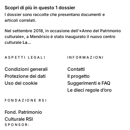
Scopri di più in questo
1
dossier
Dossier
I dossier sono raccolte che presentano documenti e
articoli correlati.
8
Lavoro e Economia: Commercio e Artigianato
Nel settembre 2018, in occasione dell'«Anno del Patrimonio 
culturale», a Mendrisio è stato inaugurato il nuovo centro 
Filande, seta e filatrici
culturale 
La…
ASPETTI LEGALI
INFORMAZIONI
Condizioni generali
Contatti
Protezione dei dati
Il progetto
Uso dei cookie
Suggerimenti e FAQ
Le dieci regole d’oro
FONDAZIONE RSI
Fond. Patrimonio
Culturale RSI
SPONSOR: