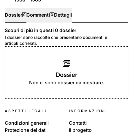
Dossier
Commenti
Dettagli
0
0
Scopri di più in questi
0
dossier
Dossier
I dossier sono raccolte che presentano documenti e
articoli correlati.
Dossier
Non ci sono dossier da mostrare.
ASPETTI LEGALI
INFORMAZIONI
Condizioni generali
Contatti
Protezione dei dati
Il progetto