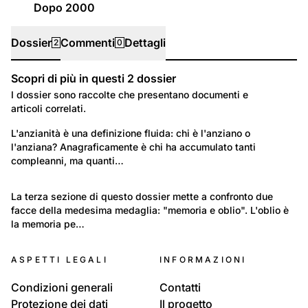
Dopo 2000
Dossier
Commenti
Dettagli
2
0
Scopri di più in questi
2
dossier
Dossier
I dossier sono raccolte che presentano documenti e
articoli correlati.
41
Tempo libero e Cultura: Vita quotidiana
L'anzianità è una definizione fluida: chi è l'anziano o 
l'anziana? Anagraficamente è chi ha accumulato tanti 
Anziani nella Svizzera italiana
compleanni, ma quanti…
14
Anziani nella Svizzera italiana
La terza sezione di questo dossier mette a confronto due 
facce della medesima medaglia: "memoria e oblio". L'oblio è 
Memoria e oblio
la memoria pe…
ASPETTI LEGALI
INFORMAZIONI
Condizioni generali
Contatti
Protezione dei dati
Il progetto